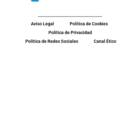
Aviso Legal
Política de Cookies
Política de Privacidad
Política de Redes Sociales
Canal Ético
© Copyright 2026
Inditer S.A (Industria de Intercambiadores
Térmicos)
. Todos los derechos reservados.
MONTILLA – CÓRDOBA – ESPAÑA