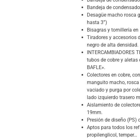
Bandeja de condensados 
Desagüe macho rosca ga
hasta 3”)
Bisagras y tornillería en
Tiradores y accesorios 
negro de alta densidad.
INTERCAMBIADORES TE
tubos de cobre y aletas 
BAFLE».
Colectores en cobre, co
manguito macho, rosca g
vaciado y purga por cole
lado izquierdo trasero m
Aislamiento de colecto
19mm.
Presión de diseño (PS) d
Aptos para todos los refr
propilenglicol, temper…