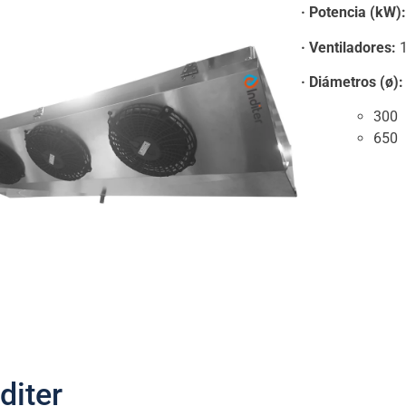
· Potencia (kW)
· Ventiladores:
1
· Diámetros (ø):
300
650
diter