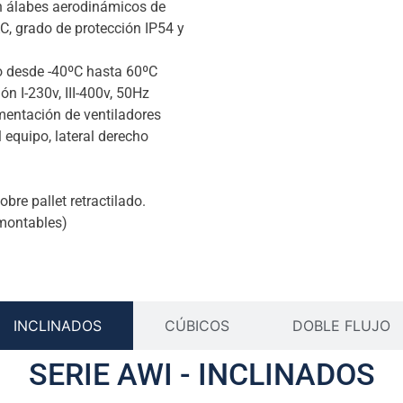
n álabes aerodinámicos de
AC, grado de protección IP54 y
o desde -40ºC hasta 60ºC
n I-230v, III-400v, 50Hz
mentación de ventiladores
l equipo, lateral derecho
bre pallet retractilado.
montables)
INCLINADOS
CÚBICOS
DOBLE FLUJO
SERIE AWI - INCLINADOS