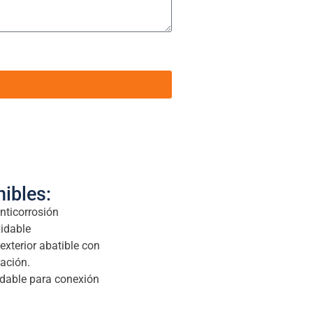
ibles:
nticorrosión
xidable
xterior abatible con
ación.
idable para conexión