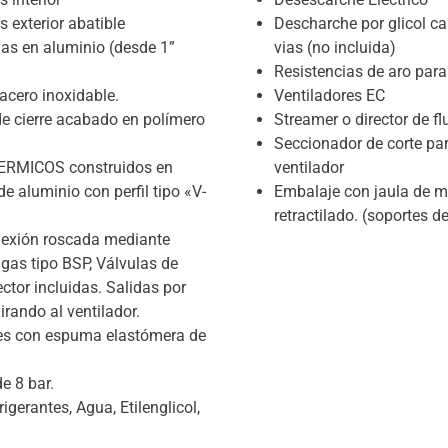
exterior abatible
Descharche por glicol ca
s en aluminio (desde 1”
vias (no incluida)
Resistencias de aro para
 acero inoxidable.
Ventiladores EC
de cierre acabado en polímero
Streamer o director de fl
Seccionador de corte pa
RMICOS construidos en
ventilador
de aluminio con perfil tipo «V-
Embalaje con jaula de ma
retractilado. (soportes 
nexión roscada mediante
as tipo BSP, Válvulas de
ctor incluidas. Salidas por
irando al ventilador.
res con espuma elastómera de
e 8 bar.
igerantes, Agua, Etilenglicol,