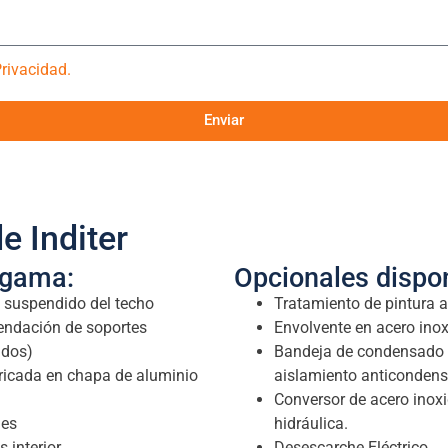
Privacidad.
Enviar
e Inditer
 gama:
Opcionales dispon
 suspendido del techo
Tratamiento de pintura a
endación de soportes
Envolvente en acero ino
idos)
Bandeja de condensado e
ricada en chapa de aluminio
aislamiento anticondens
Conversor de acero inox
les
hidráulica.
 interior
Desescarche Eléctrico