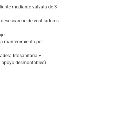
liente mediante válvula de 3
 desescarche de ventiladores
ujo
ra mantenimiento por
dera fitosanitaria +
de apoyo desmontables)