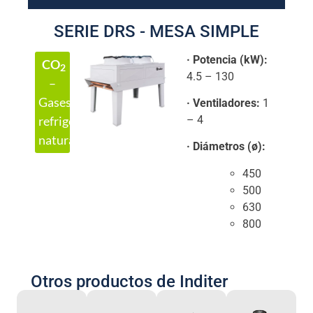
SERIE DRS - MESA SIMPLE
· Potencia (kW):
CO
2
4.5 – 130
–
Gases
· Ventiladores:
1
refrigerantes
– 4
naturales
· Diámetros (ø):
450
500
630
800
Otros productos de Inditer