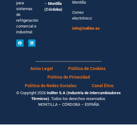
Montilla
para
–
Montilla
sistemas
(Córdoba)
Correo
de
electrónico:
refrigeración
comercial e
info@inditer.es
industrial.
Aviso Legal
Política de Cookies
Política de Privacidad
Política de Redes Sociales
Canal Ético
© Copyright 2026
Inditer S.A (Industria de Intercambiadores
Térmicos)
. Todos los derechos reservados.
MONTILLA – CÓRDOBA – ESPAÑA