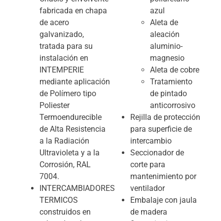
fabricada en chapa
azul
de acero
Aleta de
galvanizado,
aleación
tratada para su
aluminio-
instalación en
magnesio
INTEMPERIE
Aleta de cobre
mediante aplicación
Tratamiento
de Polímero tipo
de pintado
Poliester
anticorrosivo
Termoendurecible
Rejilla de protección
de Alta Resistencia
para superficie de
a la Radiación
intercambio
Ultravioleta y a la
Seccionador de
Corrosión, RAL
corte para
7004.
mantenimiento por
INTERCAMBIADORES
ventilador
TERMICOS
Embalaje con jaula
construidos en
de madera