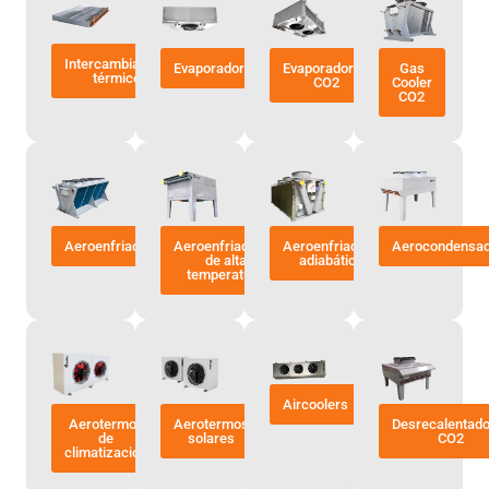
Intercambiadores
Evaporadores
Evaporadores
Gas
térmicos
CO2
Cooler
CO2
Aeroenfriadores
Aeroenfriadores
Aeroenfriadores
Aerocondensa
de alta
adiabáticos
temperatura
Aircoolers
Aerotermos
Aerotermos
Desrecalentad
de
solares
CO2
climatización