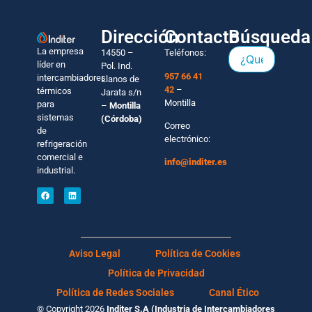
Dirección
Contacto
Búsqueda
La empresa
14550 –
Teléfonos:
líder en
Pol. Ind.
957 66 41
intercambiadores
Llanos de
42
–
térmicos
Jarata s/n
Montilla
para
–
Montilla
sistemas
(Córdoba)
Correo
de
electrónico:
refrigeración
comercial e
info@inditer.es
industrial.
Aviso Legal
Política de Cookies
Política de Privacidad
Política de Redes Sociales
Canal Ético
© Copyright 2026
Inditer S.A (Industria de Intercambiadores