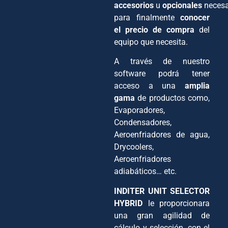
accesorios
u
opcionales
necesa
para finalmente
conocer
el precio de compra
del
equipo que necesita.
A través de nuestro
software podrá tener
acceso a una
amplia
gama
de productos como,
Evaporadores,
Condensadores,
Aeroenfriadores de agua,
Drycoolers,
Aeroenfriadores
adiabáticos… etc.
INDITER UNIT SELECTOR
HYBRID
le proporcionara
una gran agilidad de
cálculo y selección, con el