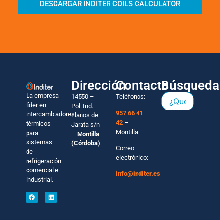
DESCARGAR INDITER COILS CALCULATOR
Dirección
Contacto
Búsqueda
La empresa
14550 –
Teléfonos:
líder en
Pol. Ind.
957 66 41
intercambiadores
Llanos de
42
–
térmicos
Jarata s/n
Montilla
para
–
Montilla
sistemas
(Córdoba)
Correo
de
electrónico:
refrigeración
comercial e
info@inditer.es
industrial.