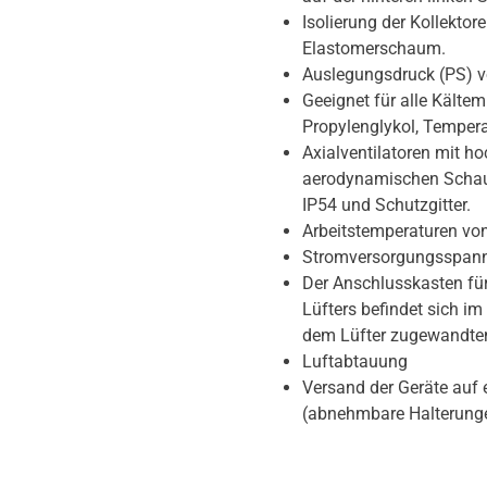
Isolierung der Kollekto
Elastomerschaum.
Auslegungsdruck (PS) v
Geeignet für alle Kältemi
Propylenglykol, Temper
Axialventilatoren mit ho
aerodynamischen Schauf
IP54 und Schutzgitter.
Arbeitstemperaturen von
Stromversorgungsspannu
Der Anschlusskasten fü
Lüfters befindet sich im
dem Lüfter zugewandten
Luftabtauung
Versand der Geräte auf 
(abnehmbare Halterung