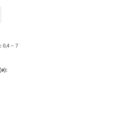
:
0,4 – 7
(ø):