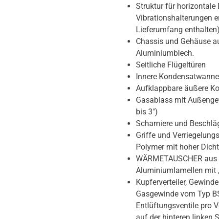
Struktur für horizontal
Vibrationshalterungen e
Lieferumfang enthalten
Chassis und Gehäuse a
Aluminiumblech.
Seitliche Flügeltüren
Innere Kondensatwanne
Aufklappbare äußere K
Gasablass mit Außenge
bis 3″)
Scharniere und Beschläg
Griffe und Verriegelun
Polymer mit hoher Dicht
WÄRMETAUSCHER aus K
Aluminiumlamellen mit „
Kupferverteiler, Gewin
Gasgewinde vom Typ BS
Entlüftungsventile pro V
auf der hinteren linken S