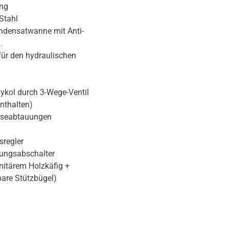
ung
Stahl
ndensatwanne mit Anti-
.
für den hydraulischen
kol durch 3-Wege-Ventil
nthalten)
äseabtauungen
sregler
tungsabschalter
itärem Holzkäfig +
are Stützbügel)