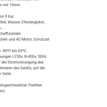
ren mit 19mm
on 8 bar.
ttel, Wasser, Ethylenglykol,
a…
cheffizienten
eln und AC-Motor, Schutzart
 -40ºC bis 60ºC.
ngen I-230v, III-400v, 50Hz
r die Stromversorgung des
 Inneren des Geräts, auf der
 Seite.
eingeschweißten Paletten
en).