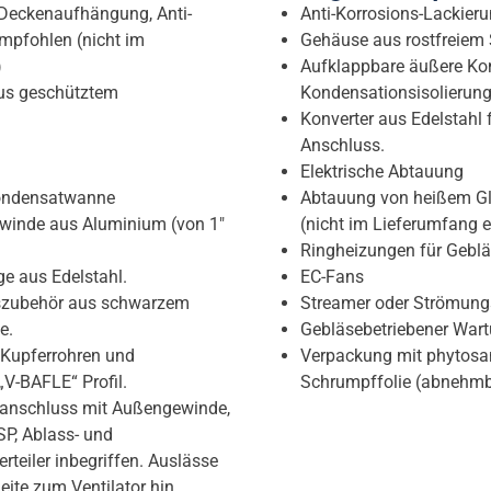
e Deckenaufhängung, Anti-
Anti-Korrosions-Lackier
mpfohlen (nicht im
Gehäuse aus rostfreiem 
)
Aufklappbare äußere Ko
us geschütztem
Kondensationsisolierung
Konverter aus Edelstahl 
Anschluss.
Elektrische Abtauung
ondensatwanne
Abtauung von heißem Gly
winde aus Aluminium (von 1″
(nicht im Lieferumfang e
Ringheizungen für Gebl
e aus Edelstahl.
EC-Fans
gszubehör aus schwarzem
Streamer oder Strömung
e.
Gebläsebetriebener War
upferrohren und
Verpackung mit phytosan
V-BAFLE“ Profil.
Schrumpffolie (abnehmb
deanschluss mit Außengewinde,
P, Ablass- und
erteiler inbegriffen. Auslässe
eite zum Ventilator hin.