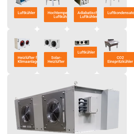
Luftkühler
Hochtemperatur-
Adiabatische
Luftkondensat
Luftkühler
Luftkühler
Luftkühler
Heizlüfter für
Solar-
CO2
Klimaanlagen
Heizlüfter
Einspritzkühler