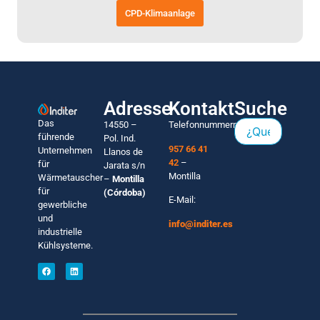
CPD-Klimaanlage
Adresse
Kontakt
Suche
Das
14550 –
Telefonnummern:
führende
Pol. Ind.
957 66 41
Unternehmen
Llanos de
42
–
für
Jarata s/n
Montilla
Wärmetauscher
–
Montilla
für
(Córdoba)
E-Mail:
gewerbliche
und
info@inditer.es
industrielle
Kühlsysteme.