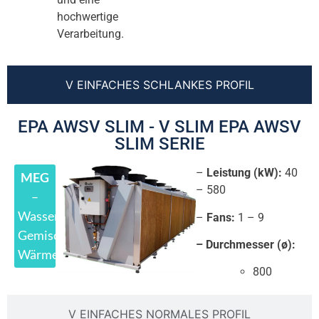
hochwertige
Verarbeitung.
V EINFACHES SCHLANKES PROFIL
EPA AWSV SLIM - V SLIM EPA AWSV
SLIM SERIE
–
Leistung (kW):
40
MEG
– 580
–
Wasser/Glykol-
–
Fans:
1 – 9
Gemische.
– Durchmesser (ø):
Wärmeübertragungsflüssigkeiten
800
V EINFACHES NORMALES PROFIL