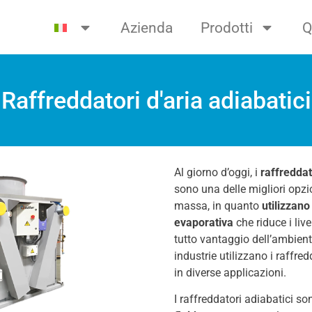
Azienda
Prodotti
Q
Raffreddatori d'aria adiabatici
Al giorno d’oggi, i
raffreddat
sono una delle migliori opzio
massa, in quanto
utilizzan
evaporativa
che riduce i liv
tutto vantaggio dell’ambien
industrie utilizzano i raffre
in diverse applicazioni.
I raffreddatori adiabatici so