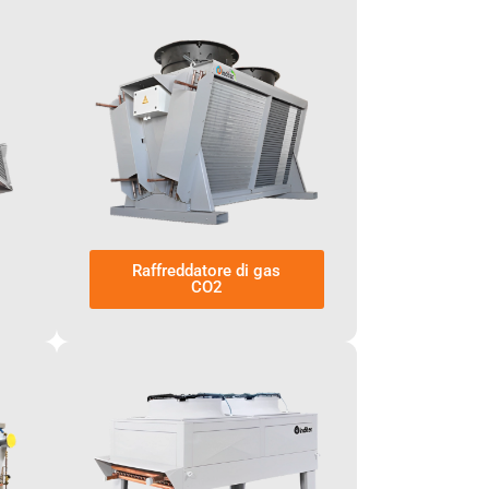
Raffreddatore di gas
CO2