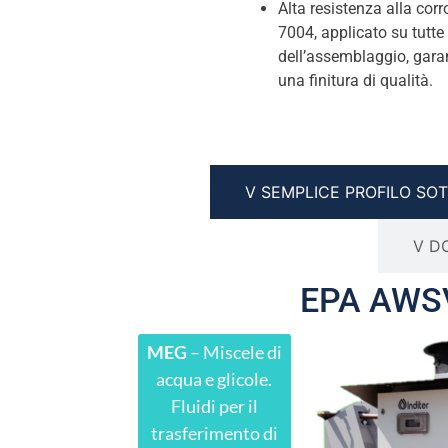
Alta resistenza alla cor
7004, applicato su tutte 
dell’assemblaggio, gara
una finitura di qualità.
V SEMPLICE PROFILO SOT
V D
EPA AWSV
MEG
– Miscele di
acqua e glicole.
Fluidi per il
trasferimento di