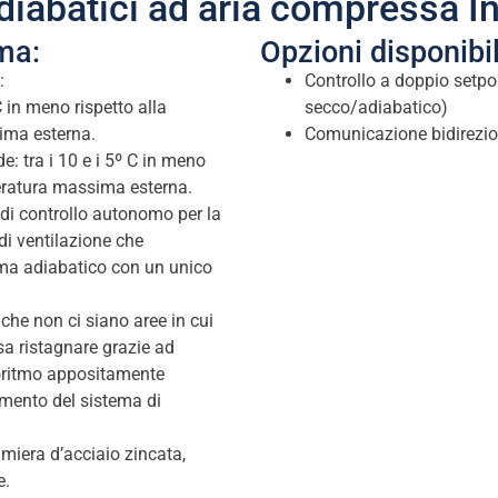
adiabatici ad aria compressa In
ma:
Opzioni disponibil
:
Controllo a doppio setp
in meno rispetto alla
secco/adiabatico)
ima esterna.
Comunicazione bidirezio
: tra i 10 e i 5º C in meno
eratura massima esterna.
di controllo autonomo per la
di ventilazione che
tema adiabatico con un unico
 che non ci siano aree in cui
sa ristagnare grazie ad
goritmo appositamente
amento del sistema di
.
amiera d’acciaio zincata,
e.