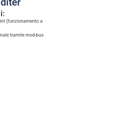
diter
i:
oint (funzionamento a
nale tramite mod-bus