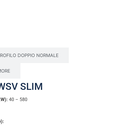
PROFILO DOPPIO NORMALE
MORE
AWSV SLIM
kW):
40 – 580
ø):