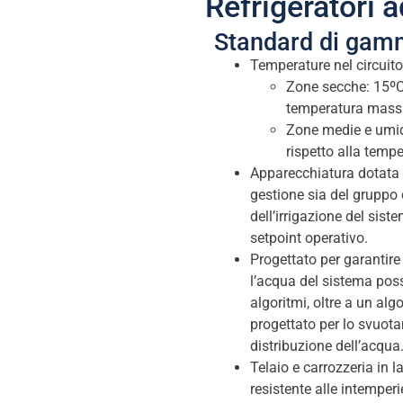
Refrigeratori 
Standard di gam
Temperature nel circuito
Zone secche: 15ºC 
temperatura mass
Zone medie e umide
rispetto alla temp
Apparecchiatura dotata 
gestione sia del gruppo 
dell’irrigazione del sis
setpoint operativo.
Progettato per garantire
l’acqua del sistema pos
algoritmi, oltre a un al
progettato per lo svuot
distribuzione dell’acqua
Telaio e carrozzeria in l
resistente alle intemperi