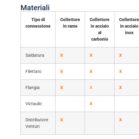
Materiali
Tipo di
Collettore
Collettore
Collettor
connessione
in rame
in acciaio
in acciaio
al
inox
carbonio
Saldatura
X
X
X
Filettato
X
X
X
Flangia
X
X
X
Victaulic
X
Distributore
X
X
Venturi