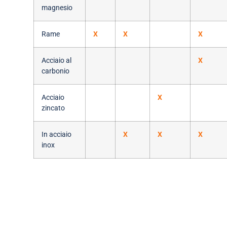
magnesio
Rame
X
X
X
Acciaio al
X
carbonio
Acciaio
X
zincato
In acciaio
X
X
X
inox