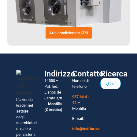
Aria condizionata CPD
Indirizzo
Contatto
Ricerca
14550 –
Numeri di
Pol. Ind.
telefono:
Llanos de
957 66 41
Jarata s/n
L’azienda
42
–
–
Montilla
leader nel
Montilla
(Córdoba)
settore
degli
E-mail:
scambiatori
di calore
info@inditer.es
per sistemi