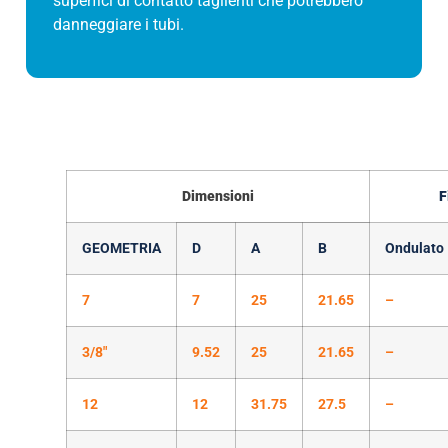
superfici di contatto taglienti che potrebbero
danneggiare i tubi.
Dimensioni
F
GEOMETRIA
D
A
B
Ondulato
7
7
25
21.65
–
3/8″
9.52
25
21.65
–
12
12
31.75
27.5
–