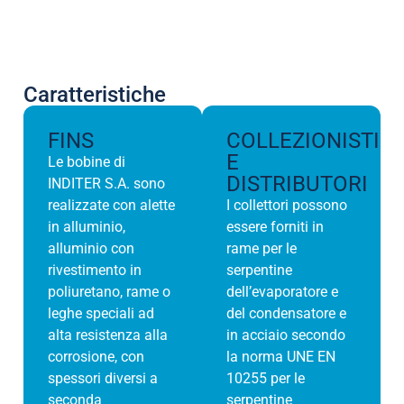
Caratteristiche
FINS
COLLEZIONISTI
E
Le bobine di
DISTRIBUTORI
INDITER S.A. sono
realizzate con alette
I collettori possono
in alluminio,
essere forniti in
alluminio con
rame per le
rivestimento in
serpentine
poliuretano, rame o
dell’evaporatore e
leghe speciali ad
del condensatore e
alta resistenza alla
in acciaio secondo
corrosione, con
la norma UNE EN
spessori diversi a
10255 per le
seconda
serpentine