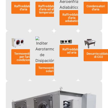
Raffreddatori
Raffreddatori
Condensatori
d'aria
d'aria ad alta
d'aria
temperatura
Raffreddatori
d'aria
adiabatici
Raffreddatori
ad aria
Termoventilatori
Desurriscaldato
per l'aria
di CO2
condizionata
Termoventilatori
solari