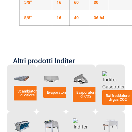
5/8″
16
60
30
5/8″
16
40
36.64
Altri prodotti Inditer
Scambiatori
Evaporatori
Evaporatori
di calore
Raffreddatore
di CO2
di gas CO2