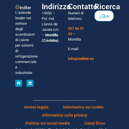
Indirizzo
Contatto
Ricerca
L’azienda
14550 –
Numeri di
leader nel
Pol. Ind.
telefono:
settore
Llanos de
957 66 41
degli
Jarata s/n
42
–
scambiatori
–
Montilla
Montilla
di calore
(Córdoba)
per sistemi
E-mail:
di
refrigerazione
info@inditer.es
commerciale
e
industriale.
Avviso legale
Informativa sui cookie
Informativa sulla privacy
Politica sui social media
Canal Ético