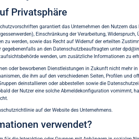
uf Privatsphäre
utzvorschriften garantiert das Unternehmen den Nutzern das
rgessenwerden), Einschränkung der Verarbeitung, Widerspruch, Ü
n zu werden, sowie das Recht auf Widerruf der erteilten Zusti
er gegebenenfalls an den Datenschutzbeauftragten unter
dpd@ind
zaufsichtsbehörde wenden, um zusätzliche Informationen zu erh
en oder beworbenen Dienstleistungen in Zukunft nicht mehr in
anismen, die ihm auf den verschiedenen Seiten, Profilen und off
ruppen deinstallieren oder abbestellen sowie die Datenschutzei
Sobald der Nutzer eine solche Abmeldekonfiguration vornimmt, h
cht.
nschutzrichtlinie auf der Website des Unternehmens.
rmationen verwendet?
m für die Interaktion oder Gruppen mit Anhängern in sozialen N