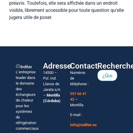
préavis. Toutefois, elle sera affichée dans un endroit
visible, librement accessible pour toute question qu’elle
jugera utile de poser.
Adresse
Contact
Recherch
L’entreprise
14550 –
Numéros
leader dans
Pol. Ind.
de
le domaine
Llanos de
téléphone :
des
Jarata s/n
957 66 41
échangeurs
–
Montilla
42
–
de chaleur
(Córdoba)
Montilla
pour les
systèmes
E-mail :
de
réfrigération
info@inditer.es
commerciaux