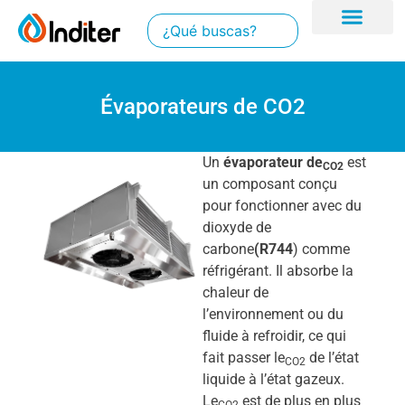
Évaporateurs de CO2
Un
évaporateur de
est
CO2
un composant conçu
pour fonctionner avec du
dioxyde de
carbone
(R744
) comme
réfrigérant. Il absorbe la
chaleur de
l’environnement ou du
fluide à refroidir, ce qui
fait passer le
de l’état
CO2
liquide à l’état gazeux.
Le
est de plus en plus