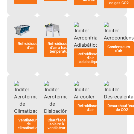
de gaz CO2
Refroidisseurs
Refroidisseurs
Condenseurs
d'air
d'air à haute
d'air
température
Refroidisseurs
d'air
adiabatiques
Refroidisseurs
Désurchauffeu
d'air
de CO2
Ventilateurs
Chauffage
de
solaire à
climatisation
ventilateur