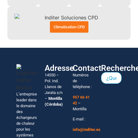
Climatisation CPD
Adresse
Contact
Recherch
14550 –
Numéros
Pol. Ind.
de
Llanos de
téléphone :
Jarata s/n
L’entreprise
957 66 41
–
Montilla
leader dans
42
–
(Córdoba)
le domaine
Montilla
des
échangeurs
E-mail :
de chaleur
pour les
info@inditer.es
systèmes