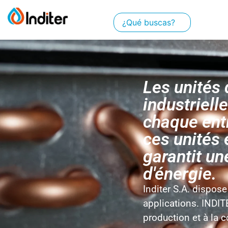
Les unités 
industriel
chaque ent
ces unités 
garantit u
d'énergie.
Inditer S.A. dispo
applications. INDIT
production et à la