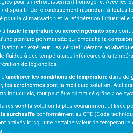
logies pour un refroidissement homogène. Avec les é
n dispositif de refroidissement répondant à toutes 
té pour la climatisation et la réfrigération industriell
s à
haute température
ou
aéroréfrigérants secs
sont 
qu’une peinture polymérisée qui empêche la corrosion 
ilisation en extérieur. Les aéroréfrigérants adiabatiq
de fluides à des températures inférieures à la tempér
fération de légionelles.
 d’
améliorer les conditions de température
dans de g
air, les aérothermes sont la meilleure solution. Atelie
s industriels, tout peut être climatisé grâce à ce sy
aires sont la solution la plus couramment utilisée p
e la surchauffe
conformément au CTE (Code technique
sont activés lorsqu’une certaine valeur de températur
s.