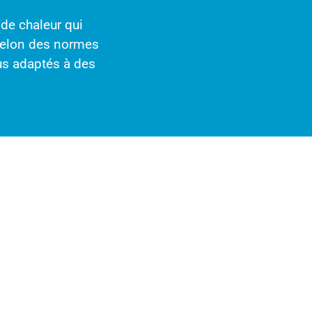
de chaleur qui
s selon des normes
us adaptés à des
ments de
ement d'air
imatisation et de