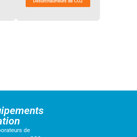
Désurchauffeurs de CO2
uipements
ation
porateurs de