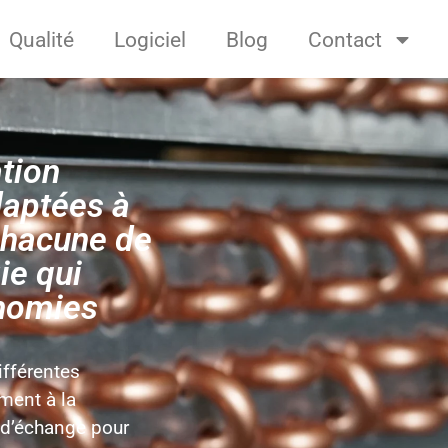
Qualité
Logiciel
Blog
Contact
ation
daptées à
Chacune de
ie qui
onomies
ifférentes
ement à la
 d’échange pour