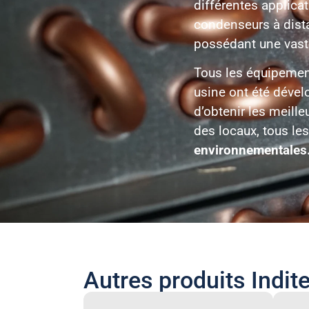
différentes applicat
condenseurs à dista
possédant une vaste 
Tous les équipement
usine ont été dével
d’obtenir les meille
des locaux, tous le
environnementales
Autres produits Indite