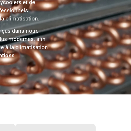
rycoolers et de
fessionnels
la climatisation.
onçus dans notre
plus modernes, afin
le à la climatisation
ations