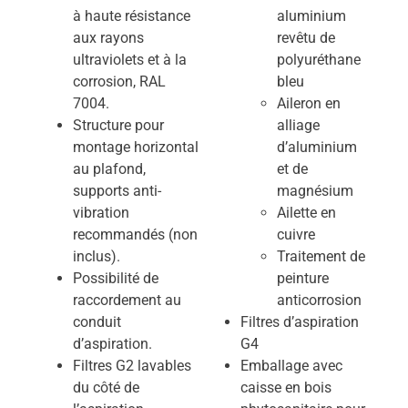
à haute résistance
aluminium
aux rayons
revêtu de
ultraviolets et à la
polyuréthane
corrosion, RAL
bleu
7004.
Aileron en
Structure pour
alliage
montage horizontal
d’aluminium
au plafond,
et de
supports anti-
magnésium
vibration
Ailette en
recommandés (non
cuivre
inclus).
Traitement de
Possibilité de
peinture
raccordement au
anticorrosion
conduit
Filtres d’aspiration
d’aspiration.
G4
Filtres G2 lavables
Emballage avec
du côté de
caisse en bois