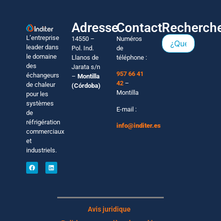
Adresse
Contact
Recherch
L’entreprise
14550 –
Numéros
leader dans
Pol. Ind.
de
le domaine
Llanos de
téléphone :
des
Jarata s/n
957 66 41
échangeurs
–
Montilla
42
–
de chaleur
(Córdoba)
Montilla
pour les
systèmes
E-mail :
de
réfrigération
info@inditer.es
commerciaux
et
industriels.
Avis juridique