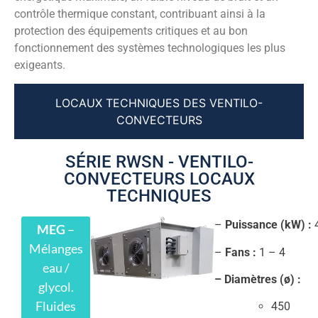
contrôle thermique constant, contribuant ainsi à la
protection des équipements critiques et au bon
fonctionnement des systèmes technologiques les plus
exigeants.
LOCAUX TECHNIQUES DES VENTILO-
CONVECTEURS
SÉRIE RWSN - VENTILO-
CONVECTEURS LOCAUX
TECHNIQUES
–
Puissance (kW) :
4
MEG
–
Mélanges
–
Fans :
1 – 4
eau /
– Diamètres (ø) :
glycol.
Fluides
450