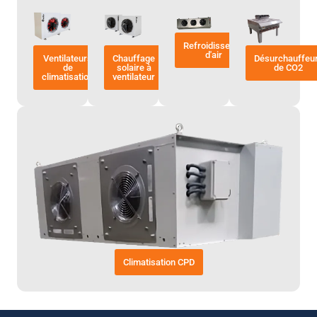
Refroidisseurs
d'air
Ventilateurs
Chauffage
Désurchauffeu
de
solaire à
de CO2
climatisation
ventilateur
Climatisation CPD