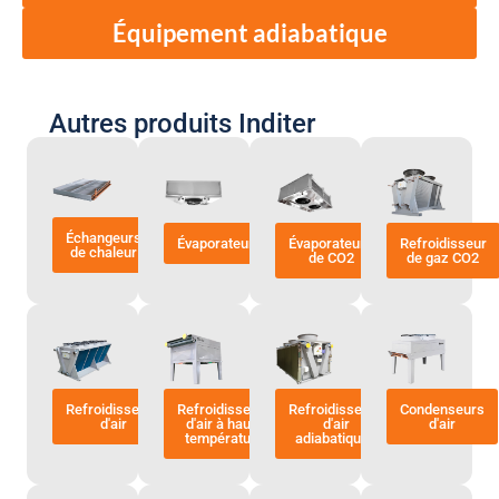
Équipement adiabatique
Autres produits Inditer
Échangeurs
Évaporateurs
Évaporateurs
Refroidisseur
de chaleur
de CO2
de gaz CO2
Refroidisseurs
Refroidisseurs
Refroidisseurs
Condenseurs
d'air
d'air à haute
d'air
d'air
température
adiabatiques