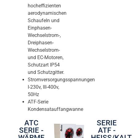
hocheffizienten
aerodynamischen
Schaufeln und
Einphasen-
Wechselstrom-,
Dreiphasen-
Wechselstrom-
und EC-Motoren,
Schutzart IP54
und Schutzgitter.
Stromversorgungsspannungen
I-230v, III-400v,
50Hz
ATF-Serie
Kondensatauffangwanne
ATC
SERIE
SERIE -
ATF -
WÄRME
HEISS/KALT