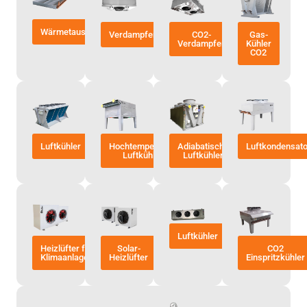
Wärmetauscher
Verdampfer
CO2-
Gas-
Verdampfer
Kühler
CO2
Luftkühler
Hochtemperatur-
Adiabatische
Luftkondensat
Luftkühler
Luftkühler
Luftkühler
Heizlüfter für
Solar-
CO2
Klimaanlagen
Heizlüfter
Einspritzkühler