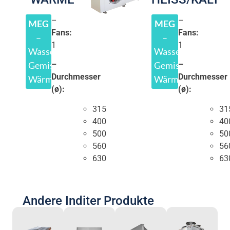
–
–
MEG
MEG
Fans:
Fans:
–
–
1
1
Wasser/Glykol-
Wasser/Glykol-
Gemische.
Gemische.
–
–
Durchmesser
Durchmesser
Wärmeübertragungsflüssigkeiten
Wärmeübertragung
(ø):
(ø):
315
31
400
40
500
50
560
56
630
63
Andere Inditer Produkte