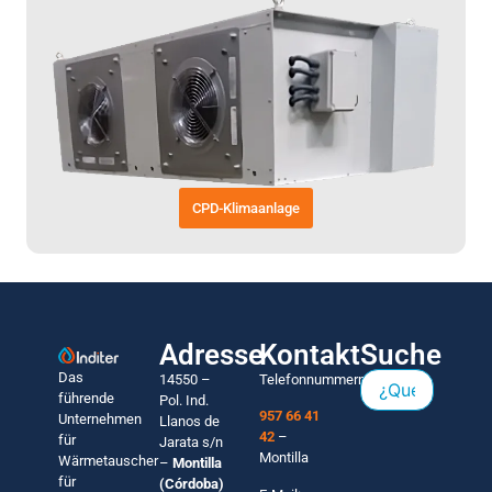
CPD-Klimaanlage
Adresse
Kontakt
Suche
Das
14550 –
Telefonnummern:
führende
Pol. Ind.
957 66 41
Unternehmen
Llanos de
42
–
für
Jarata s/n
Montilla
Wärmetauscher
–
Montilla
für
(Córdoba)