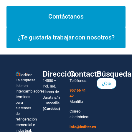
Contáctanos
¿Te gustaría trabajar con nosotros?
Dirección
Contacto
Búsqueda
La empresa
14550 –
Teléfonos:
líder en
Pol. Ind.
957 66 41
intercambiadores
Llanos de
42
–
térmicos
Jarata s/n
Montilla
para
–
Montilla
sistemas
(Córdoba)
Correo
de
electrónico:
refrigeración
comercial e
info@inditer.es
industrial.