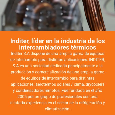
Inditer, líder en la industria de los
DISEÑOS A MEDIDA DE NUESTROS
intercambiadores térmicos
CLIENTES
Inditer S.A dispone de una amplia gama de equipos
de intercambio para distintas aplicaciones. INDITER,
Desde el diseño inicial hasta el proceso de fabricación,
ponemos un especial enfoque en entender y adaptarnos a las
S.A es una sociedad dedicada principalmente a la
necesidades específicas de cada cliente. Nuestro equipo trabaja
producción y comercialización de una amplia gama
estrechamente con usted para garantizar que cada detalle esté
de equipos de intercambio para distintas
alineado con sus expectativas y requerimientos.
Al final del proceso, nuestro compromiso es entregar resultados
aplicaciones, aerotermos solares / clima, drycoolers
que reflejen no solo nuestras capacidades técnicas, sino
y condensadores remotos. Fue fundada en el año
también nuestra dedicación a superar las expectativas de
2005 por un grupo de profesionales con una
nuestros clientes.
dilatada experiencia en el sector de la refrigeración y
climatización.