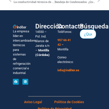
La conductividad térmica de los materiales
Bandeja de Condensados. ¿Qué es, para qué sirve?
Dirección
Contacto
Búsqueda
La empresa
14550 –
Teléfonos:
líder en
Pol. Ind.
957 66 41
intercambiadores
Llanos de
42
–
térmicos
Jarata s/n
Montilla
para
–
Montilla
sistemas
(Córdoba)
Correo
de
electrónico:
refrigeración
comercial e
info@inditer.es
industrial.
Aviso Legal
Política de Cookies
Política de Privacidad