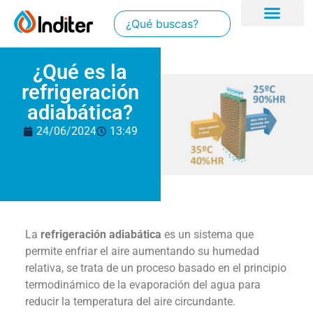
¿Qué es la
refrigeración
adiabática?
24/06/2024
13:49
La
refrigeración adiabática
es un sistema que
permite enfriar el aire aumentando su humedad
relativa, se trata de un proceso basado en el principio
termodinámico de la evaporación del agua para
reducir la temperatura del aire circundante.