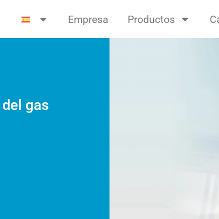
Empresa
Productos
C
 del gas