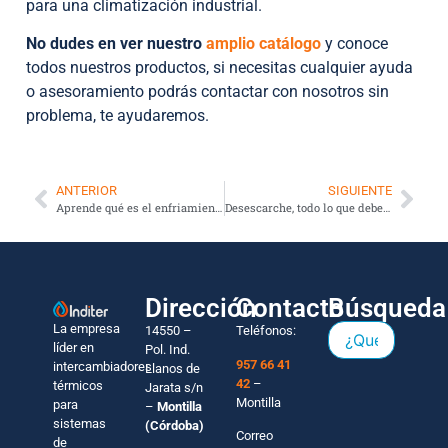
para una climatización industrial.
No dudes en ver nuestro
amplio catálogo
y conoce
todos nuestros productos, si necesitas cualquier ayuda
o asesoramiento podrás contactar con nosotros sin
problema, te ayudaremos.
ANTERIOR
SIGUIENTE
Aprende qué es el enfriamiento evaporativo
Desescarche, todo lo que debes saber
Dirección
Contacto
Búsqueda
La empresa
14550 –
Teléfonos:
líder en
Pol. Ind.
957 66 41
intercambiadores
Llanos de
42
–
térmicos
Jarata s/n
Montilla
para
–
Montilla
sistemas
(Córdoba)
Correo
de